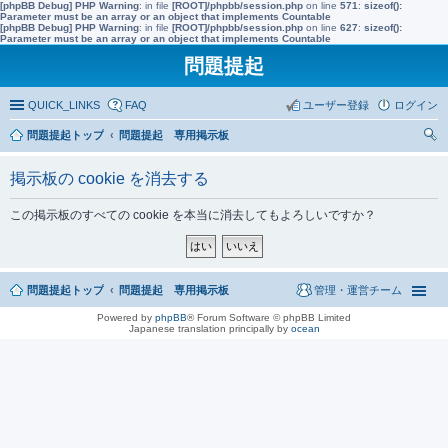
[phpBB Debug] PHP Warning
: in file
[ROOT]/phpbb/session.php
on line
571
:
sizeof():
Parameter must be an array or an object that implements Countable
[phpBB Debug] PHP Warning
: in file
[ROOT]/phpbb/session.php
on line
627
:
sizeof():
Parameter must be an array or an object that implements Countable
問題提起
QUICK_LINKS
FAQ
ユーザー登録
ログイン
問題提起トップ
問題提起 専用掲示板
索
掲示板の cookie を消去する
この掲示板のすべての cookie を本当に消去してもよろしいですか？
問題提起トップ
問題提起 専用掲示板
管理・運営チーム
Powered by
phpBB
® Forum Software © phpBB Limited
Japanese translation principally by
ocean