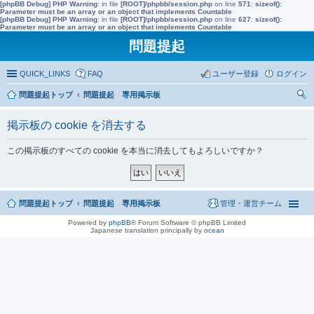
[phpBB Debug] PHP Warning
: in file
[ROOT]/phpbb/session.php
on line
571
:
sizeof():
Parameter must be an array or an object that implements Countable
[phpBB Debug] PHP Warning
: in file
[ROOT]/phpbb/session.php
on line
627
:
sizeof():
Parameter must be an array or an object that implements Countable
問題提起
QUICK_LINKS
FAQ
ユーザー登録
ログイン
問題提起トップ
問題提起 専用掲示板
索
掲示板の cookie を消去する
この掲示板のすべての cookie を本当に消去してもよろしいですか？
問題提起トップ
問題提起 専用掲示板
管理・運営チーム
Powered by
phpBB
® Forum Software © phpBB Limited
Japanese translation principally by
ocean