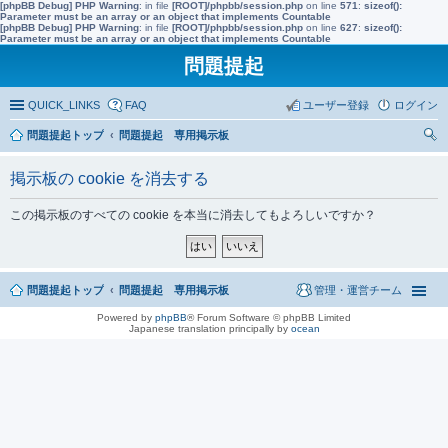
[phpBB Debug] PHP Warning
: in file
[ROOT]/phpbb/session.php
on line
571
:
sizeof():
Parameter must be an array or an object that implements Countable
[phpBB Debug] PHP Warning
: in file
[ROOT]/phpbb/session.php
on line
627
:
sizeof():
Parameter must be an array or an object that implements Countable
問題提起
QUICK_LINKS
FAQ
ユーザー登録
ログイン
問題提起トップ
問題提起 専用掲示板
索
掲示板の cookie を消去する
この掲示板のすべての cookie を本当に消去してもよろしいですか？
問題提起トップ
問題提起 専用掲示板
管理・運営チーム
Powered by
phpBB
® Forum Software © phpBB Limited
Japanese translation principally by
ocean