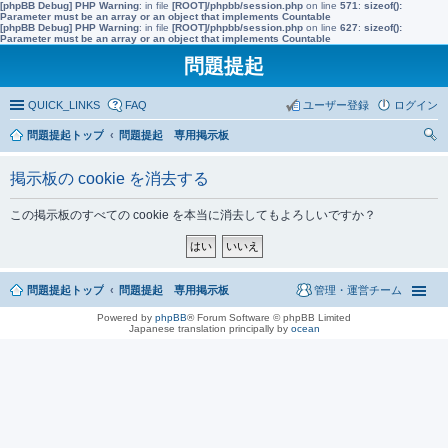
[phpBB Debug] PHP Warning
: in file
[ROOT]/phpbb/session.php
on line
571
:
sizeof():
Parameter must be an array or an object that implements Countable
[phpBB Debug] PHP Warning
: in file
[ROOT]/phpbb/session.php
on line
627
:
sizeof():
Parameter must be an array or an object that implements Countable
問題提起
QUICK_LINKS
FAQ
ユーザー登録
ログイン
問題提起トップ
問題提起 専用掲示板
索
掲示板の cookie を消去する
この掲示板のすべての cookie を本当に消去してもよろしいですか？
問題提起トップ
問題提起 専用掲示板
管理・運営チーム
Powered by
phpBB
® Forum Software © phpBB Limited
Japanese translation principally by
ocean