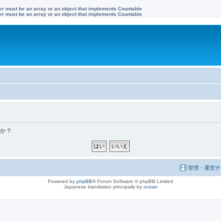
ter must be an array or an object that implements Countable
ter must be an array or an object that implements Countable
す
すか？
管理・運営チ
Powered by
phpBB
® Forum Software © phpBB Limited
Japanese translation principally by
ocean