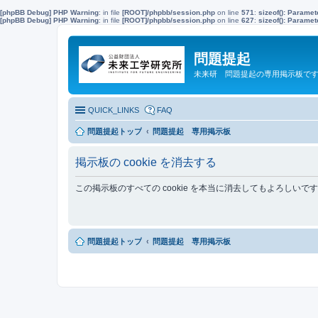
[phpBB Debug] PHP Warning
: in file
[ROOT]/phpbb/session.php
on line
571
:
sizeof(): Parame
[phpBB Debug] PHP Warning
: in file
[ROOT]/phpbb/session.php
on line
627
:
sizeof(): Parame
問題提起
未来研 問題提起の専用掲示板で
QUICK_LINKS
FAQ
問題提起トップ
問題提起 専用掲示板
掲示板の cookie を消去する
この掲示板のすべての cookie を本当に消去してもよろしいで
問題提起トップ
問題提起 専用掲示板