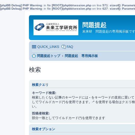
[phpBB Debug] PHP Warning
: in file
[ROOT]/phpbb/session.php
on line
571
:
sizeof(): Parame
[phpBB Debug] PHP Warning
: in file
[ROOT]/phpbb/session.php
on line
627
:
sizeof(): Parame
問題提起
未来研 問題提起の専用掲示板で
QUICK_LINKS
FAQ
問題提起トップ
問題提起 専用掲示板
検索
検索クエリ
キーワード検索:
検索したくない記事のキーワードには
-
をキーワードの直前に置いて
してワイルドカード(*)を使用できます。-* を使用する場合はクエリ
い。
投稿者検索:
部分一致としてワイルドカード(*)を使用できます
検索オプション