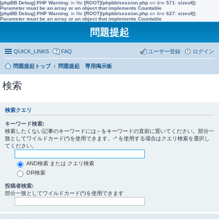
[phpBB Debug] PHP Warning
: in file
[ROOT]/phpbb/session.php
on line
571
:
sizeof():
Parameter must be an array or an object that implements Countable
[phpBB Debug] PHP Warning
: in file
[ROOT]/phpbb/session.php
on line
627
:
sizeof():
Parameter must be an array or an object that implements Countable
問題提起
QUICK_LINKS
FAQ
ユーザー登録
ログイン
問題提起トップ
問題提起 専用掲示板
検索
検索クエリ
キーワード検索:
検索したくない記事のキーワードには
-
をキーワードの直前に置いてください。部分一
致としてワイルドカード(*)を使用できます。-* を使用する場合はクエリ検索を選択し
てください。
AND検索 または クエリ検索
OR検索
投稿者検索:
部分一致としてワイルドカード(*)を使用できます