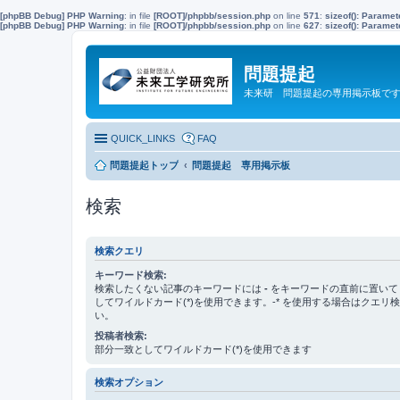
[phpBB Debug] PHP Warning
: in file
[ROOT]/phpbb/session.php
on line
571
:
sizeof(): Parame
[phpBB Debug] PHP Warning
: in file
[ROOT]/phpbb/session.php
on line
627
:
sizeof(): Parame
問題提起
未来研 問題提起の専用掲示板で
QUICK_LINKS
FAQ
問題提起トップ
問題提起 専用掲示板
検索
検索クエリ
キーワード検索:
検索したくない記事のキーワードには
-
をキーワードの直前に置いて
してワイルドカード(*)を使用できます。-* を使用する場合はクエリ
い。
投稿者検索:
部分一致としてワイルドカード(*)を使用できます
検索オプション