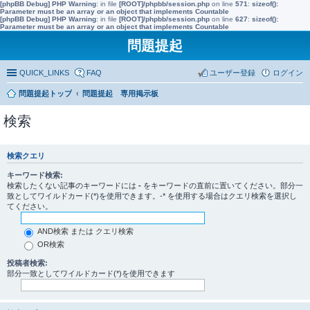
[phpBB Debug] PHP Warning
: in file
[ROOT]/phpbb/session.php
on line
571
:
sizeof():
Parameter must be an array or an object that implements Countable
[phpBB Debug] PHP Warning
: in file
[ROOT]/phpbb/session.php
on line
627
:
sizeof():
Parameter must be an array or an object that implements Countable
問題提起
QUICK_LINKS
FAQ
ユーザー登録
ログイン
問題提起トップ
問題提起 専用掲示板
検索
検索クエリ
キーワード検索:
検索したくない記事のキーワードには
-
をキーワードの直前に置いてください。部分一
致としてワイルドカード(*)を使用できます。-* を使用する場合はクエリ検索を選択し
てください。
AND検索 または クエリ検索
OR検索
投稿者検索:
部分一致としてワイルドカード(*)を使用できます