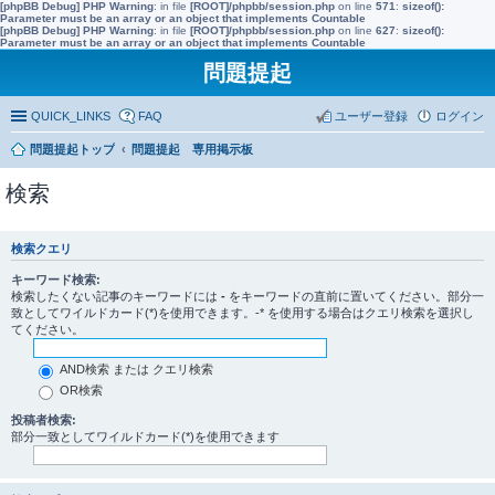
[phpBB Debug] PHP Warning
: in file
[ROOT]/phpbb/session.php
on line
571
:
sizeof():
Parameter must be an array or an object that implements Countable
[phpBB Debug] PHP Warning
: in file
[ROOT]/phpbb/session.php
on line
627
:
sizeof():
Parameter must be an array or an object that implements Countable
問題提起
QUICK_LINKS
FAQ
ユーザー登録
ログイン
問題提起トップ
問題提起 専用掲示板
検索
検索クエリ
キーワード検索:
検索したくない記事のキーワードには
-
をキーワードの直前に置いてください。部分一
致としてワイルドカード(*)を使用できます。-* を使用する場合はクエリ検索を選択し
てください。
AND検索 または クエリ検索
OR検索
投稿者検索:
部分一致としてワイルドカード(*)を使用できます