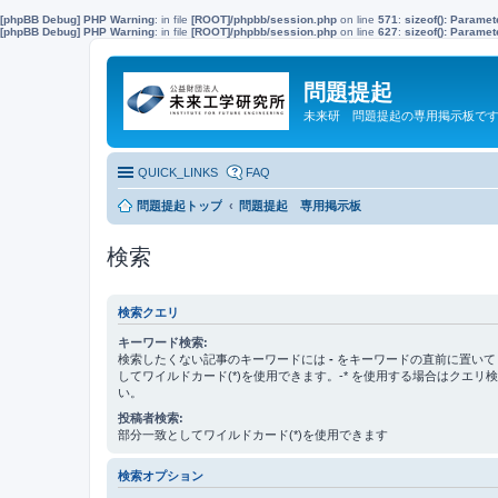
[phpBB Debug] PHP Warning
: in file
[ROOT]/phpbb/session.php
on line
571
:
sizeof(): Parame
[phpBB Debug] PHP Warning
: in file
[ROOT]/phpbb/session.php
on line
627
:
sizeof(): Parame
問題提起
未来研 問題提起の専用掲示板で
QUICK_LINKS
FAQ
問題提起トップ
問題提起 専用掲示板
検索
検索クエリ
キーワード検索:
検索したくない記事のキーワードには
-
をキーワードの直前に置いて
してワイルドカード(*)を使用できます。-* を使用する場合はクエリ
い。
投稿者検索:
部分一致としてワイルドカード(*)を使用できます
検索オプション