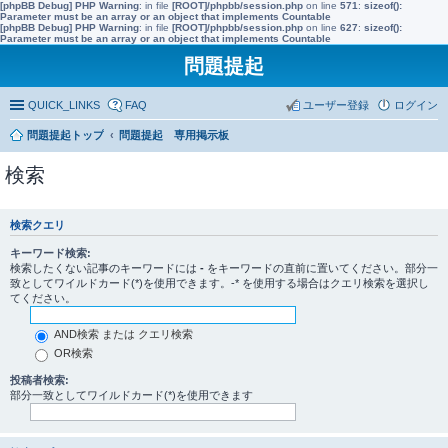
[phpBB Debug] PHP Warning
: in file
[ROOT]/phpbb/session.php
on line
571
:
sizeof():
Parameter must be an array or an object that implements Countable
[phpBB Debug] PHP Warning
: in file
[ROOT]/phpbb/session.php
on line
627
:
sizeof():
Parameter must be an array or an object that implements Countable
問題提起
QUICK_LINKS
FAQ
ユーザー登録
ログイン
問題提起トップ
問題提起 専用掲示板
検索
検索クエリ
キーワード検索:
検索したくない記事のキーワードには
-
をキーワードの直前に置いてください。部分一
致としてワイルドカード(*)を使用できます。-* を使用する場合はクエリ検索を選択し
てください。
AND検索 または クエリ検索
OR検索
投稿者検索:
部分一致としてワイルドカード(*)を使用できます