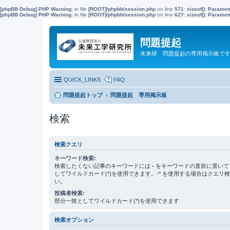
[phpBB Debug] PHP Warning
: in file
[ROOT]/phpbb/session.php
on line
571
:
sizeof(): Parame
[phpBB Debug] PHP Warning
: in file
[ROOT]/phpbb/session.php
on line
627
:
sizeof(): Parame
問題提起
未来研 問題提起の専用掲示板で
QUICK_LINKS
FAQ
問題提起トップ
問題提起 専用掲示板
検索
検索クエリ
キーワード検索:
検索したくない記事のキーワードには
-
をキーワードの直前に置いて
してワイルドカード(*)を使用できます。-* を使用する場合はクエリ
い。
投稿者検索:
部分一致としてワイルドカード(*)を使用できます
検索オプション