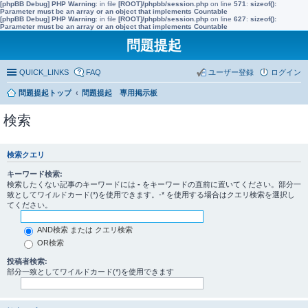
[phpBB Debug] PHP Warning
: in file
[ROOT]/phpbb/session.php
on line
571
:
sizeof():
Parameter must be an array or an object that implements Countable
[phpBB Debug] PHP Warning
: in file
[ROOT]/phpbb/session.php
on line
627
:
sizeof():
Parameter must be an array or an object that implements Countable
問題提起
QUICK_LINKS
FAQ
ユーザー登録
ログイン
問題提起トップ
問題提起 専用掲示板
検索
検索クエリ
キーワード検索:
検索したくない記事のキーワードには
-
をキーワードの直前に置いてください。部分一
致としてワイルドカード(*)を使用できます。-* を使用する場合はクエリ検索を選択し
てください。
AND検索 または クエリ検索
OR検索
投稿者検索:
部分一致としてワイルドカード(*)を使用できます