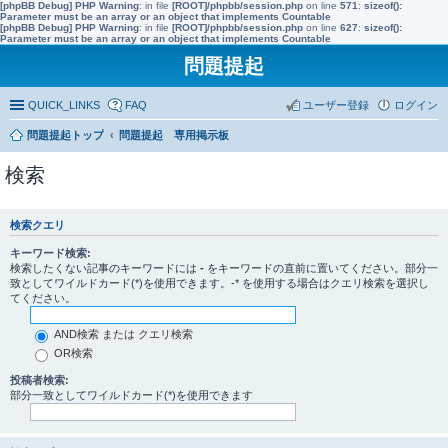
[phpBB Debug] PHP Warning
: in file
[ROOT]/phpbb/session.php
on line
571
:
sizeof():
Parameter must be an array or an object that implements Countable
[phpBB Debug] PHP Warning
: in file
[ROOT]/phpbb/session.php
on line
627
:
sizeof():
Parameter must be an array or an object that implements Countable
問題提起
QUICK_LINKS
FAQ
ユーザー登録
ログイン
問題提起トップ
問題提起 専用掲示板
検索
検索クエリ
キーワード検索:
検索したくない記事のキーワードには
-
をキーワードの直前に置いてください。部分一
致としてワイルドカード(*)を使用できます。-* を使用する場合はクエリ検索を選択し
てください。
AND検索 または クエリ検索
OR検索
投稿者検索:
部分一致としてワイルドカード(*)を使用できます