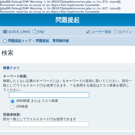
[phpBB Debug] PHP Warning
: in file
[ROOT]/phpbb/session.php
on line
571
:
sizeof():
Parameter must be an array or an object that implements Countable
[phpBB Debug] PHP Warning
: in file
[ROOT]/phpbb/session.php
on line
627
:
sizeof():
Parameter must be an array or an object that implements Countable
問題提起
QUICK_LINKS
FAQ
ユーザー登録
ログイン
問題提起トップ
問題提起 専用掲示板
検索
検索クエリ
キーワード検索:
検索したくない記事のキーワードには
-
をキーワードの直前に置いてください。部分一
致としてワイルドカード(*)を使用できます。-* を使用する場合はクエリ検索を選択し
てください。
AND検索 または クエリ検索
OR検索
投稿者検索:
部分一致としてワイルドカード(*)を使用できます