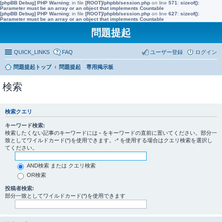
[phpBB Debug] PHP Warning
: in file
[ROOT]/phpbb/session.php
on line
571
:
sizeof():
Parameter must be an array or an object that implements Countable
[phpBB Debug] PHP Warning
: in file
[ROOT]/phpbb/session.php
on line
627
:
sizeof():
Parameter must be an array or an object that implements Countable
問題提起
QUICK_LINKS
FAQ
ユーザー登録
ログイン
問題提起トップ
問題提起 専用掲示板
検索
検索クエリ
キーワード検索:
検索したくない記事のキーワードには
-
をキーワードの直前に置いてください。部分一
致としてワイルドカード(*)を使用できます。-* を使用する場合はクエリ検索を選択し
てください。
AND検索 または クエリ検索
OR検索
投稿者検索:
部分一致としてワイルドカード(*)を使用できます