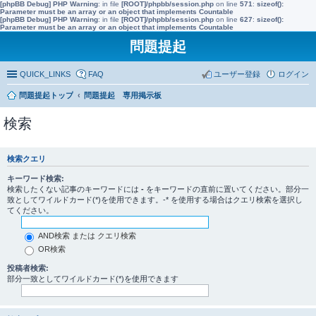
[phpBB Debug] PHP Warning
: in file
[ROOT]/phpbb/session.php
on line
571
:
sizeof():
Parameter must be an array or an object that implements Countable
[phpBB Debug] PHP Warning
: in file
[ROOT]/phpbb/session.php
on line
627
:
sizeof():
Parameter must be an array or an object that implements Countable
問題提起
QUICK_LINKS
FAQ
ユーザー登録
ログイン
問題提起トップ
問題提起 専用掲示板
検索
検索クエリ
キーワード検索:
検索したくない記事のキーワードには
-
をキーワードの直前に置いてください。部分一
致としてワイルドカード(*)を使用できます。-* を使用する場合はクエリ検索を選択し
てください。
AND検索 または クエリ検索
OR検索
投稿者検索:
部分一致としてワイルドカード(*)を使用できます