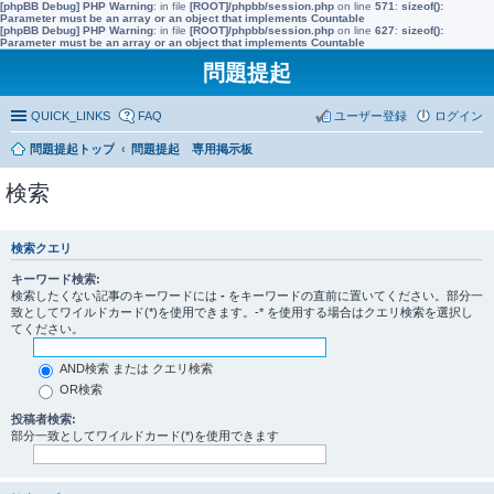
[phpBB Debug] PHP Warning
: in file
[ROOT]/phpbb/session.php
on line
571
:
sizeof():
Parameter must be an array or an object that implements Countable
[phpBB Debug] PHP Warning
: in file
[ROOT]/phpbb/session.php
on line
627
:
sizeof():
Parameter must be an array or an object that implements Countable
問題提起
QUICK_LINKS
FAQ
ユーザー登録
ログイン
問題提起トップ
問題提起 専用掲示板
検索
検索クエリ
キーワード検索:
検索したくない記事のキーワードには
-
をキーワードの直前に置いてください。部分一
致としてワイルドカード(*)を使用できます。-* を使用する場合はクエリ検索を選択し
てください。
AND検索 または クエリ検索
OR検索
投稿者検索:
部分一致としてワイルドカード(*)を使用できます