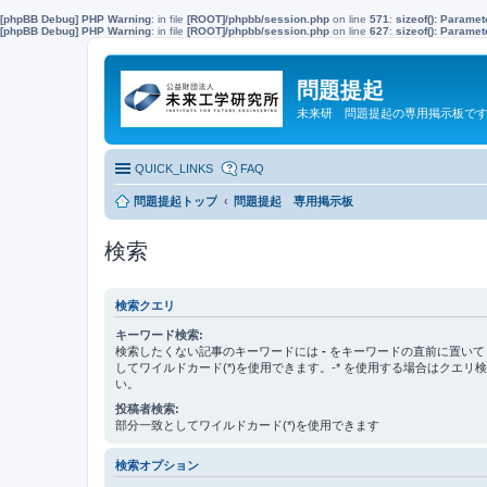
[phpBB Debug] PHP Warning
: in file
[ROOT]/phpbb/session.php
on line
571
:
sizeof(): Parame
[phpBB Debug] PHP Warning
: in file
[ROOT]/phpbb/session.php
on line
627
:
sizeof(): Parame
問題提起
未来研 問題提起の専用掲示板で
QUICK_LINKS
FAQ
問題提起トップ
問題提起 専用掲示板
検索
検索クエリ
キーワード検索:
検索したくない記事のキーワードには
-
をキーワードの直前に置いて
してワイルドカード(*)を使用できます。-* を使用する場合はクエリ
い。
投稿者検索:
部分一致としてワイルドカード(*)を使用できます
検索オプション