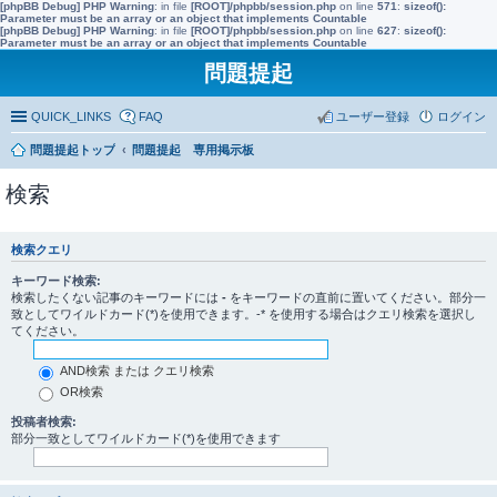
[phpBB Debug] PHP Warning
: in file
[ROOT]/phpbb/session.php
on line
571
:
sizeof():
Parameter must be an array or an object that implements Countable
[phpBB Debug] PHP Warning
: in file
[ROOT]/phpbb/session.php
on line
627
:
sizeof():
Parameter must be an array or an object that implements Countable
問題提起
QUICK_LINKS
FAQ
ユーザー登録
ログイン
問題提起トップ
問題提起 専用掲示板
検索
検索クエリ
キーワード検索:
検索したくない記事のキーワードには
-
をキーワードの直前に置いてください。部分一
致としてワイルドカード(*)を使用できます。-* を使用する場合はクエリ検索を選択し
てください。
AND検索 または クエリ検索
OR検索
投稿者検索:
部分一致としてワイルドカード(*)を使用できます