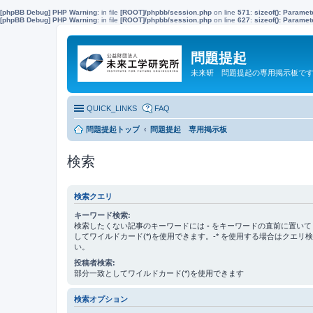
[phpBB Debug] PHP Warning
: in file
[ROOT]/phpbb/session.php
on line
571
:
sizeof(): Parame
[phpBB Debug] PHP Warning
: in file
[ROOT]/phpbb/session.php
on line
627
:
sizeof(): Parame
問題提起
未来研 問題提起の専用掲示板で
QUICK_LINKS
FAQ
問題提起トップ
問題提起 専用掲示板
検索
検索クエリ
キーワード検索:
検索したくない記事のキーワードには
-
をキーワードの直前に置いて
してワイルドカード(*)を使用できます。-* を使用する場合はクエリ
い。
投稿者検索:
部分一致としてワイルドカード(*)を使用できます
検索オプション