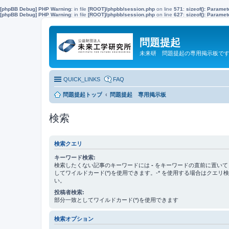
[phpBB Debug] PHP Warning
: in file
[ROOT]/phpbb/session.php
on line
571
:
sizeof(): Parame
[phpBB Debug] PHP Warning
: in file
[ROOT]/phpbb/session.php
on line
627
:
sizeof(): Parame
問題提起
未来研 問題提起の専用掲示板で
QUICK_LINKS
FAQ
問題提起トップ
問題提起 専用掲示板
検索
検索クエリ
キーワード検索:
検索したくない記事のキーワードには
-
をキーワードの直前に置いて
してワイルドカード(*)を使用できます。-* を使用する場合はクエリ
い。
投稿者検索:
部分一致としてワイルドカード(*)を使用できます
検索オプション