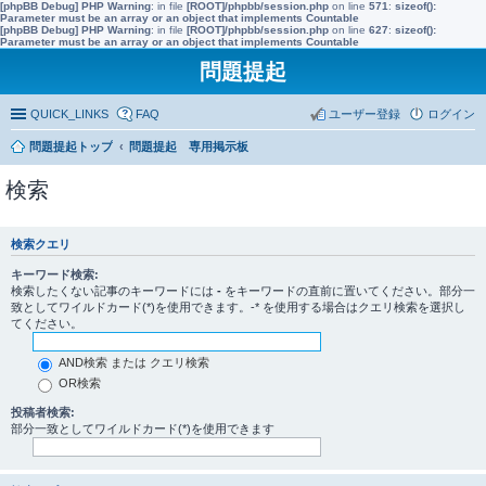
[phpBB Debug] PHP Warning
: in file
[ROOT]/phpbb/session.php
on line
571
:
sizeof():
Parameter must be an array or an object that implements Countable
[phpBB Debug] PHP Warning
: in file
[ROOT]/phpbb/session.php
on line
627
:
sizeof():
Parameter must be an array or an object that implements Countable
問題提起
QUICK_LINKS
FAQ
ユーザー登録
ログイン
問題提起トップ
問題提起 専用掲示板
検索
検索クエリ
キーワード検索:
検索したくない記事のキーワードには
-
をキーワードの直前に置いてください。部分一
致としてワイルドカード(*)を使用できます。-* を使用する場合はクエリ検索を選択し
てください。
AND検索 または クエリ検索
OR検索
投稿者検索:
部分一致としてワイルドカード(*)を使用できます