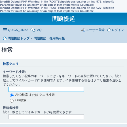
[phpBB Debug] PHP Warning
: in file
[ROOT]/phpbb/session.php
on line
571
:
sizeof():
Parameter must be an array or an object that implements Countable
[phpBB Debug] PHP Warning
: in file
[ROOT]/phpbb/session.php
on line
627
:
sizeof():
Parameter must be an array or an object that implements Countable
問題提起
QUICK_LINKS
FAQ
ユーザー登録
ログイン
問題提起トップ
問題提起 専用掲示板
検索
検索クエリ
キーワード検索:
検索したくない記事のキーワードには
-
をキーワードの直前に置いてください。部分一
致としてワイルドカード(*)を使用できます。-* を使用する場合はクエリ検索を選択し
てください。
AND検索 または クエリ検索
OR検索
投稿者検索:
部分一致としてワイルドカード(*)を使用できます