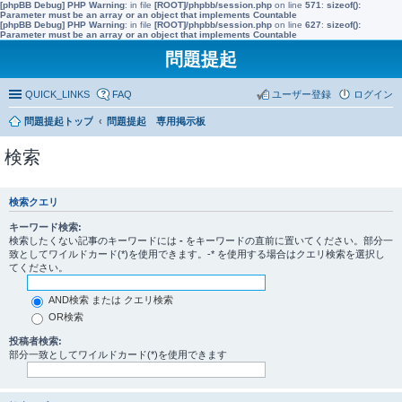
[phpBB Debug] PHP Warning
: in file
[ROOT]/phpbb/session.php
on line
571
:
sizeof():
Parameter must be an array or an object that implements Countable
[phpBB Debug] PHP Warning
: in file
[ROOT]/phpbb/session.php
on line
627
:
sizeof():
Parameter must be an array or an object that implements Countable
問題提起
QUICK_LINKS
FAQ
ユーザー登録
ログイン
問題提起トップ
問題提起 専用掲示板
検索
検索クエリ
キーワード検索:
検索したくない記事のキーワードには
-
をキーワードの直前に置いてください。部分一
致としてワイルドカード(*)を使用できます。-* を使用する場合はクエリ検索を選択し
てください。
AND検索 または クエリ検索
OR検索
投稿者検索:
部分一致としてワイルドカード(*)を使用できます