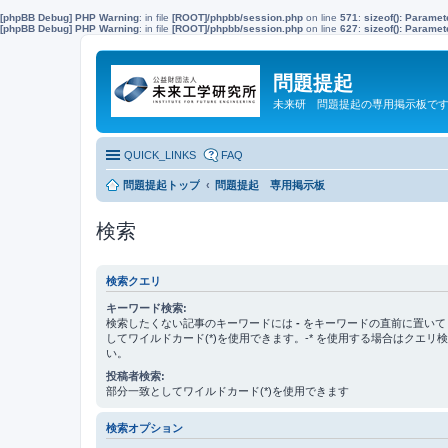
[phpBB Debug] PHP Warning
: in file
[ROOT]/phpbb/session.php
on line
571
:
sizeof(): Parame
[phpBB Debug] PHP Warning
: in file
[ROOT]/phpbb/session.php
on line
627
:
sizeof(): Parame
問題提起
未来研 問題提起の専用掲示板で
QUICK_LINKS
FAQ
問題提起トップ
問題提起 専用掲示板
検索
検索クエリ
キーワード検索:
検索したくない記事のキーワードには
-
をキーワードの直前に置いて
してワイルドカード(*)を使用できます。-* を使用する場合はクエリ
い。
投稿者検索:
部分一致としてワイルドカード(*)を使用できます
検索オプション