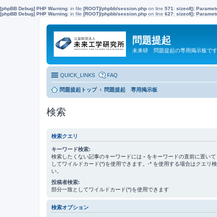
[phpBB Debug] PHP Warning
: in file
[ROOT]/phpbb/session.php
on line
571
:
sizeof(): Parame
[phpBB Debug] PHP Warning
: in file
[ROOT]/phpbb/session.php
on line
627
:
sizeof(): Parame
問題提起
未来研 問題提起の専用掲示板で
QUICK_LINKS
FAQ
問題提起トップ
問題提起 専用掲示板
検索
検索クエリ
キーワード検索:
検索したくない記事のキーワードには
-
をキーワードの直前に置いて
してワイルドカード(*)を使用できます。-* を使用する場合はクエリ
い。
投稿者検索:
部分一致としてワイルドカード(*)を使用できます
検索オプション