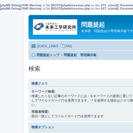
[phpBB Debug] PHP Warning
: in file
[ROOT]/phpbb/session.php
on line
571
:
sizeof(): Parame
[phpBB Debug] PHP Warning
: in file
[ROOT]/phpbb/session.php
on line
627
:
sizeof(): Parame
問題提起
未来研 問題提起の専用掲示板で
QUICK_LINKS
FAQ
問題提起トップ
問題提起 専用掲示板
検索
検索クエリ
キーワード検索:
検索したくない記事のキーワードには
-
をキーワードの直前に置いて
してワイルドカード(*)を使用できます。-* を使用する場合はクエリ
い。
投稿者検索:
部分一致としてワイルドカード(*)を使用できます
検索オプション