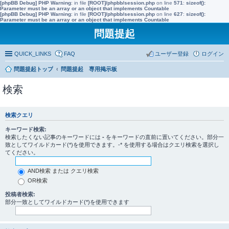
[phpBB Debug] PHP Warning
: in file
[ROOT]/phpbb/session.php
on line
571
:
sizeof():
Parameter must be an array or an object that implements Countable
[phpBB Debug] PHP Warning
: in file
[ROOT]/phpbb/session.php
on line
627
:
sizeof():
Parameter must be an array or an object that implements Countable
問題提起
QUICK_LINKS
FAQ
ユーザー登録
ログイン
問題提起トップ
問題提起 専用掲示板
検索
検索クエリ
キーワード検索:
検索したくない記事のキーワードには
-
をキーワードの直前に置いてください。部分一
致としてワイルドカード(*)を使用できます。-* を使用する場合はクエリ検索を選択し
てください。
AND検索 または クエリ検索
OR検索
投稿者検索:
部分一致としてワイルドカード(*)を使用できます