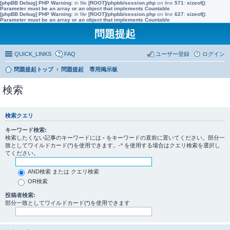
[phpBB Debug] PHP Warning
: in file
[ROOT]/phpbb/session.php
on line
571
:
sizeof():
Parameter must be an array or an object that implements Countable
[phpBB Debug] PHP Warning
: in file
[ROOT]/phpbb/session.php
on line
627
:
sizeof():
Parameter must be an array or an object that implements Countable
問題提起
QUICK_LINKS
FAQ
ユーザー登録
ログイン
問題提起トップ
問題提起 専用掲示板
検索
検索クエリ
キーワード検索:
検索したくない記事のキーワードには
-
をキーワードの直前に置いてください。部分一
致としてワイルドカード(*)を使用できます。-* を使用する場合はクエリ検索を選択し
てください。
AND検索 または クエリ検索
OR検索
投稿者検索:
部分一致としてワイルドカード(*)を使用できます