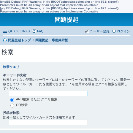
[phpBB Debug] PHP Warning
: in file
[ROOT]/phpbb/session.php
on line
571
:
sizeof():
Parameter must be an array or an object that implements Countable
[phpBB Debug] PHP Warning
: in file
[ROOT]/phpbb/session.php
on line
627
:
sizeof():
Parameter must be an array or an object that implements Countable
問題提起
QUICK_LINKS
FAQ
ユーザー登録
ログイン
問題提起トップ
問題提起 専用掲示板
検索
検索クエリ
キーワード検索:
検索したくない記事のキーワードには
-
をキーワードの直前に置いてください。部分一
致としてワイルドカード(*)を使用できます。-* を使用する場合はクエリ検索を選択し
てください。
AND検索 または クエリ検索
OR検索
投稿者検索:
部分一致としてワイルドカード(*)を使用できます