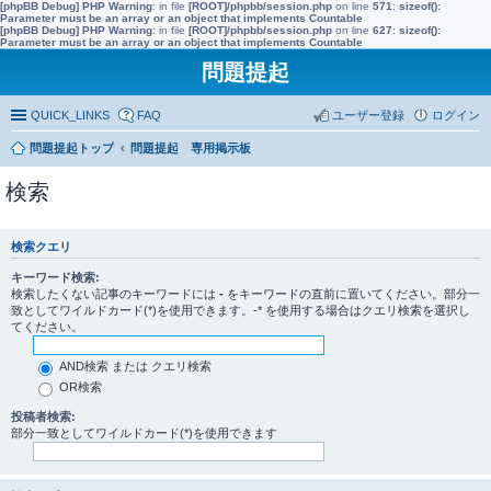
[phpBB Debug] PHP Warning
: in file
[ROOT]/phpbb/session.php
on line
571
:
sizeof():
Parameter must be an array or an object that implements Countable
[phpBB Debug] PHP Warning
: in file
[ROOT]/phpbb/session.php
on line
627
:
sizeof():
Parameter must be an array or an object that implements Countable
問題提起
QUICK_LINKS
FAQ
ユーザー登録
ログイン
問題提起トップ
問題提起 専用掲示板
検索
検索クエリ
キーワード検索:
検索したくない記事のキーワードには
-
をキーワードの直前に置いてください。部分一
致としてワイルドカード(*)を使用できます。-* を使用する場合はクエリ検索を選択し
てください。
AND検索 または クエリ検索
OR検索
投稿者検索:
部分一致としてワイルドカード(*)を使用できます