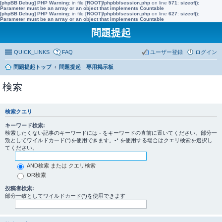
[phpBB Debug] PHP Warning
: in file
[ROOT]/phpbb/session.php
on line
571
:
sizeof():
Parameter must be an array or an object that implements Countable
[phpBB Debug] PHP Warning
: in file
[ROOT]/phpbb/session.php
on line
627
:
sizeof():
Parameter must be an array or an object that implements Countable
問題提起
QUICK_LINKS
FAQ
ユーザー登録
ログイン
問題提起トップ
問題提起 専用掲示板
検索
検索クエリ
キーワード検索:
検索したくない記事のキーワードには
-
をキーワードの直前に置いてください。部分一
致としてワイルドカード(*)を使用できます。-* を使用する場合はクエリ検索を選択し
てください。
AND検索 または クエリ検索
OR検索
投稿者検索:
部分一致としてワイルドカード(*)を使用できます