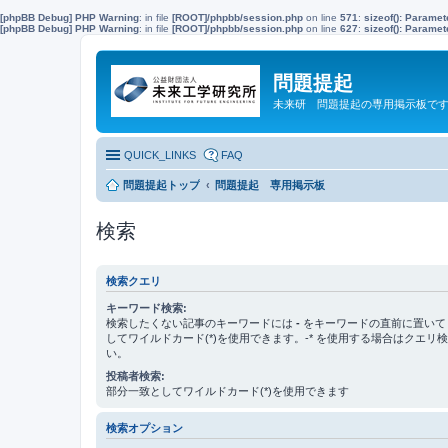
[phpBB Debug] PHP Warning
: in file
[ROOT]/phpbb/session.php
on line
571
:
sizeof(): Parame
[phpBB Debug] PHP Warning
: in file
[ROOT]/phpbb/session.php
on line
627
:
sizeof(): Parame
問題提起
未来研 問題提起の専用掲示板で
QUICK_LINKS
FAQ
問題提起トップ
問題提起 専用掲示板
検索
検索クエリ
キーワード検索:
検索したくない記事のキーワードには
-
をキーワードの直前に置いて
してワイルドカード(*)を使用できます。-* を使用する場合はクエリ
い。
投稿者検索:
部分一致としてワイルドカード(*)を使用できます
検索オプション