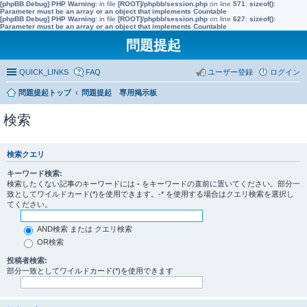
[phpBB Debug] PHP Warning
: in file
[ROOT]/phpbb/session.php
on line
571
:
sizeof():
Parameter must be an array or an object that implements Countable
[phpBB Debug] PHP Warning
: in file
[ROOT]/phpbb/session.php
on line
627
:
sizeof():
Parameter must be an array or an object that implements Countable
問題提起
QUICK_LINKS
FAQ
ユーザー登録
ログイン
問題提起トップ
問題提起 専用掲示板
検索
検索クエリ
キーワード検索:
検索したくない記事のキーワードには
-
をキーワードの直前に置いてください。部分一
致としてワイルドカード(*)を使用できます。-* を使用する場合はクエリ検索を選択し
てください。
AND検索 または クエリ検索
OR検索
投稿者検索:
部分一致としてワイルドカード(*)を使用できます