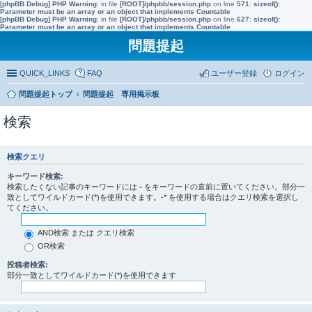
[phpBB Debug] PHP Warning
: in file
[ROOT]/phpbb/session.php
on line
571
:
sizeof():
Parameter must be an array or an object that implements Countable
[phpBB Debug] PHP Warning
: in file
[ROOT]/phpbb/session.php
on line
627
:
sizeof():
Parameter must be an array or an object that implements Countable
問題提起
QUICK_LINKS
FAQ
ユーザー登録
ログイン
問題提起トップ
問題提起 専用掲示板
検索
検索クエリ
キーワード検索:
検索したくない記事のキーワードには
-
をキーワードの直前に置いてください。部分一
致としてワイルドカード(*)を使用できます。-* を使用する場合はクエリ検索を選択し
てください。
AND検索 または クエリ検索
OR検索
投稿者検索:
部分一致としてワイルドカード(*)を使用できます