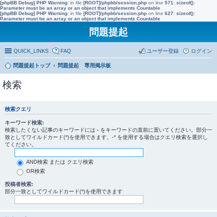
[phpBB Debug] PHP Warning
: in file
[ROOT]/phpbb/session.php
on line
571
:
sizeof():
Parameter must be an array or an object that implements Countable
[phpBB Debug] PHP Warning
: in file
[ROOT]/phpbb/session.php
on line
627
:
sizeof():
Parameter must be an array or an object that implements Countable
問題提起
QUICK_LINKS
FAQ
ユーザー登録
ログイン
問題提起トップ
問題提起 専用掲示板
検索
検索クエリ
キーワード検索:
検索したくない記事のキーワードには
-
をキーワードの直前に置いてください。部分一
致としてワイルドカード(*)を使用できます。-* を使用する場合はクエリ検索を選択し
てください。
AND検索 または クエリ検索
OR検索
投稿者検索:
部分一致としてワイルドカード(*)を使用できます