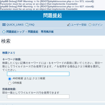
[phpBB Debug] PHP Warning
: in file
[ROOT]/phpbb/session.php
on line
571
:
sizeof():
Parameter must be an array or an object that implements Countable
[phpBB Debug] PHP Warning
: in file
[ROOT]/phpbb/session.php
on line
627
:
sizeof():
Parameter must be an array or an object that implements Countable
問題提起
QUICK_LINKS
FAQ
ユーザー登録
ログイン
問題提起トップ
問題提起 専用掲示板
検索
検索クエリ
キーワード検索:
検索したくない記事のキーワードには
-
をキーワードの直前に置いてください。部分一
致としてワイルドカード(*)を使用できます。-* を使用する場合はクエリ検索を選択し
てください。
AND検索 または クエリ検索
OR検索
投稿者検索:
部分一致としてワイルドカード(*)を使用できます