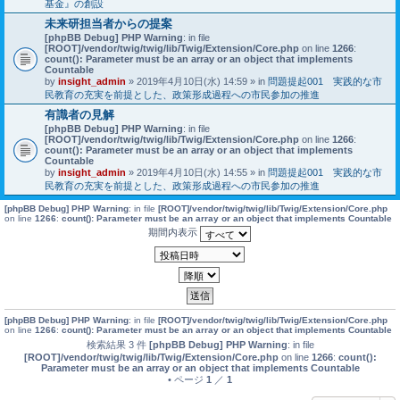
基金』の創設
未来研担当者からの提案
[phpBB Debug] PHP Warning
: in file
[ROOT]/vendor/twig/twig/lib/Twig/Extension/Core.php
on line
1266
:
count(): Parameter must be an array or an object that implements
Countable
by
insight_admin
» 2019年4月10日(水) 14:59 » in
問題提起001 実践的な市
民教育の充実を前提とした、政策形成過程への市民参加の推進
有識者の見解
[phpBB Debug] PHP Warning
: in file
[ROOT]/vendor/twig/twig/lib/Twig/Extension/Core.php
on line
1266
:
count(): Parameter must be an array or an object that implements
Countable
by
insight_admin
» 2019年4月10日(水) 14:55 » in
問題提起001 実践的な市
民教育の充実を前提とした、政策形成過程への市民参加の推進
[phpBB Debug] PHP Warning
: in file
[ROOT]/vendor/twig/twig/lib/Twig/Extension/Core.php
on line
1266
:
count(): Parameter must be an array or an object that implements Countable
期間内表示
[phpBB Debug] PHP Warning
: in file
[ROOT]/vendor/twig/twig/lib/Twig/Extension/Core.php
on line
1266
:
count(): Parameter must be an array or an object that implements Countable
検索結果 3 件
[phpBB Debug] PHP Warning
: in file
[ROOT]/vendor/twig/twig/lib/Twig/Extension/Core.php
on line
1266
:
count():
Parameter must be an array or an object that implements Countable
• ページ
1
／
1