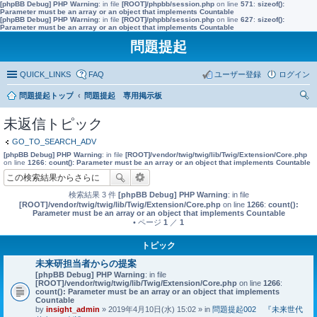
[phpBB Debug] PHP Warning
: in file
[ROOT]/phpbb/session.php
on line
571
:
sizeof():
Parameter must be an array or an object that implements Countable
[phpBB Debug] PHP Warning
: in file
[ROOT]/phpbb/session.php
on line
627
:
sizeof():
Parameter must be an array or an object that implements Countable
問題提起
QUICK_LINKS
FAQ
ユーザー登録
ログイン
問題提起トップ
問題提起 専用掲示板
索
未返信トピック
GO_TO_SEARCH_ADV
[phpBB Debug] PHP Warning
: in file
[ROOT]/vendor/twig/twig/lib/Twig/Extension/Core.php
on line
1266
:
count(): Parameter must be an array or an object that implements Countable
検索結果 3 件
[phpBB Debug] PHP Warning
: in file
[ROOT]/vendor/twig/twig/lib/Twig/Extension/Core.php
on line
1266
:
count():
Parameter must be an array or an object that implements Countable
• ページ
1
／
1
トピック
未来研担当者からの提案
[phpBB Debug] PHP Warning
: in file
[ROOT]/vendor/twig/twig/lib/Twig/Extension/Core.php
on line
1266
:
count(): Parameter must be an array or an object that implements
Countable
by
insight_admin
» 2019年4月10日(水) 15:02 » in
問題提起002 『未来世代