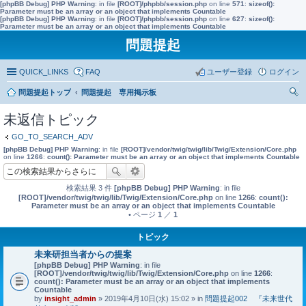
[phpBB Debug] PHP Warning
: in file
[ROOT]/phpbb/session.php
on line
571
:
sizeof():
Parameter must be an array or an object that implements Countable
[phpBB Debug] PHP Warning
: in file
[ROOT]/phpbb/session.php
on line
627
:
sizeof():
Parameter must be an array or an object that implements Countable
問題提起
QUICK_LINKS
FAQ
ユーザー登録
ログイン
問題提起トップ
問題提起 専用掲示板
索
未返信トピック
GO_TO_SEARCH_ADV
[phpBB Debug] PHP Warning
: in file
[ROOT]/vendor/twig/twig/lib/Twig/Extension/Core.php
on line
1266
:
count(): Parameter must be an array or an object that implements Countable
検索結果 3 件
[phpBB Debug] PHP Warning
: in file
[ROOT]/vendor/twig/twig/lib/Twig/Extension/Core.php
on line
1266
:
count():
Parameter must be an array or an object that implements Countable
• ページ
1
／
1
トピック
未来研担当者からの提案
[phpBB Debug] PHP Warning
: in file
[ROOT]/vendor/twig/twig/lib/Twig/Extension/Core.php
on line
1266
:
count(): Parameter must be an array or an object that implements
Countable
by
insight_admin
» 2019年4月10日(水) 15:02 » in
問題提起002 『未来世代