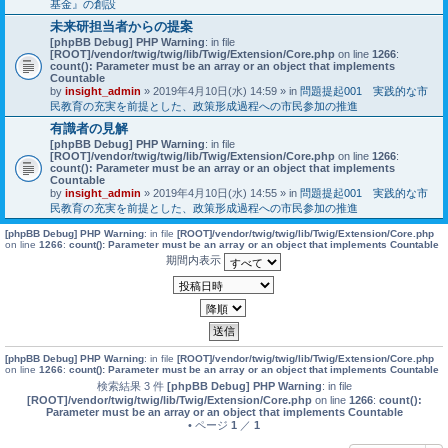
基金』の創設
未来研担当者からの提案
[phpBB Debug] PHP Warning
: in file
[ROOT]/vendor/twig/twig/lib/Twig/Extension/Core.php
on line
1266
:
count(): Parameter must be an array or an object that implements
Countable
by
insight_admin
» 2019年4月10日(水) 14:59 » in
問題提起001 実践的な市
民教育の充実を前提とした、政策形成過程への市民参加の推進
有識者の見解
[phpBB Debug] PHP Warning
: in file
[ROOT]/vendor/twig/twig/lib/Twig/Extension/Core.php
on line
1266
:
count(): Parameter must be an array or an object that implements
Countable
by
insight_admin
» 2019年4月10日(水) 14:55 » in
問題提起001 実践的な市
民教育の充実を前提とした、政策形成過程への市民参加の推進
[phpBB Debug] PHP Warning
: in file
[ROOT]/vendor/twig/twig/lib/Twig/Extension/Core.php
on line
1266
:
count(): Parameter must be an array or an object that implements Countable
期間内表示
[phpBB Debug] PHP Warning
: in file
[ROOT]/vendor/twig/twig/lib/Twig/Extension/Core.php
on line
1266
:
count(): Parameter must be an array or an object that implements Countable
検索結果 3 件
[phpBB Debug] PHP Warning
: in file
[ROOT]/vendor/twig/twig/lib/Twig/Extension/Core.php
on line
1266
:
count():
Parameter must be an array or an object that implements Countable
• ページ
1
／
1