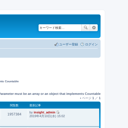
ユーザー登録
ログイン
ents Countable
Parameter must be an array or an object that implements Countable
• ページ
1
／
1
閲覧数
最新記事
by
insight_admin
1957384
最
2019年4月10日(水) 15:02
新
記