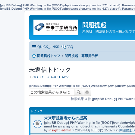
[phpBB Debug] PHP Warning
: in file
[ROOT]/phpbb/session.php
on line
571
:
sizeof(): Parame
[phpBB Debug] PHP Warning
: in file
[ROOT]/phpbb/session.php
on line
627
:
sizeof(): Parame
問題提起
未来研 問題提起の専用掲示板で
QUICK_LINKS
FAQ
問題提起トップ
問題提起 専用掲示板
未返信トピック
GO_TO_SEARCH_ADV
[phpBB Debug] PHP Warning
: in file
[ROOT]/vendor/twig/twig/lib/Twig/Ex
検索結果 3 件
[phpBB Debug] PHP Warni
トピック
未来研担当者からの提案
[phpBB Debug] PHP Warning
: in file
[ROOT]/vendor/twig/t
must be an array or an object that implements Countable
by
insight_admin
» 2019年4月10日(水) 15:02 » in
問題提起0