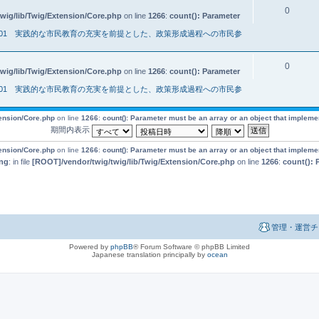
0
wig/lib/Twig/Extension/Core.php
on line
1266
:
count(): Parameter
001 実践的な市民教育の充実を前提とした、政策形成過程への市民参
0
wig/lib/Twig/Extension/Core.php
on line
1266
:
count(): Parameter
001 実践的な市民教育の充実を前提とした、政策形成過程への市民参
tension/Core.php
on line
1266
:
count(): Parameter must be an array or an object that implem
期間内表示
tension/Core.php
on line
1266
:
count(): Parameter must be an array or an object that implem
ng
: in file
[ROOT]/vendor/twig/twig/lib/Twig/Extension/Core.php
on line
1266
:
count(): 
管理・運営チ
Powered by
phpBB
® Forum Software © phpBB Limited
Japanese translation principally by
ocean