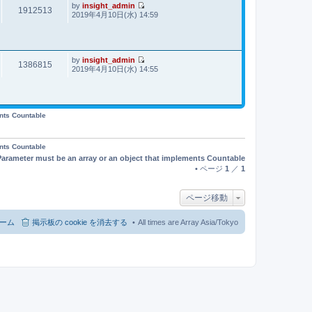
事
by
insight_admin
1912513
最
2019年4月10日(水) 14:59
新
記
事
by
insight_admin
1386815
最
2019年4月10日(水) 14:55
新
記
事
ents Countable
ents Countable
Parameter must be an array or an object that implements Countable
• ページ
1
／
1
ページ移動
ーム
掲示板の cookie を消去する
All times are Array Asia/Tokyo