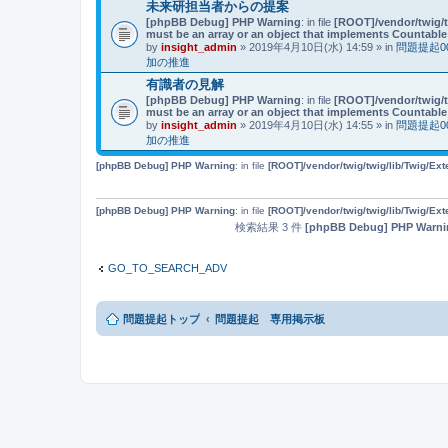
未来研担当者からの提案
[phpBB Debug] PHP Warning
: in file
[ROOT]/vendor/twig/t
must be an array or an object that implements Countable
by
insight_admin
» 2019年4月10日(水) 14:59 » in
問題提起
加の推進
有識者の見解
[phpBB Debug] PHP Warning
: in file
[ROOT]/vendor/twig/t
must be an array or an object that implements Countable
by
insight_admin
» 2019年4月10日(水) 14:55 » in
問題提起
加の推進
[phpBB Debug] PHP Warning
: in file
[ROOT]/vendor/twig/twig/lib/Twig/Ex
[phpBB Debug] PHP Warning
: in file
[ROOT]/vendor/twig/twig/lib/Twig/Ex
検索結果 3 件
[phpBB Debug] PHP Warni
GO_TO_SEARCH_ADV
問題提起トップ
問題提起 専用掲示板