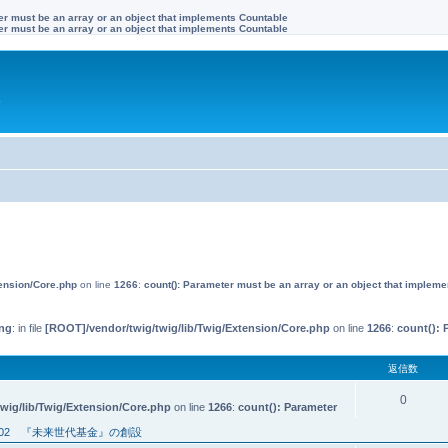
ter must be an array or an object that implements Countable
ter must be an array or an object that implements Countable
す
tension/Core.php
on line
1266
:
count(): Parameter must be an array or an object that implem
ng
: in file
[ROOT]/vendor/twig/twig/lib/Twig/Extension/Core.php
on line
1266
:
count(): 
返信数
0
wig/lib/Twig/Extension/Core.php
on line
1266
:
count(): Parameter
02 『未来世代基金』の創設