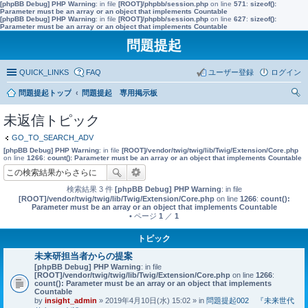
[phpBB Debug] PHP Warning
: in file
[ROOT]/phpbb/session.php
on line
571
:
sizeof():
Parameter must be an array or an object that implements Countable
[phpBB Debug] PHP Warning
: in file
[ROOT]/phpbb/session.php
on line
627
:
sizeof():
Parameter must be an array or an object that implements Countable
問題提起
QUICK_LINKS
FAQ
ユーザー登録
ログイン
問題提起トップ
問題提起 専用掲示板
索
未返信トピック
GO_TO_SEARCH_ADV
[phpBB Debug] PHP Warning
: in file
[ROOT]/vendor/twig/twig/lib/Twig/Extension/Core.php
on line
1266
:
count(): Parameter must be an array or an object that implements Countable
検索結果 3 件
[phpBB Debug] PHP Warning
: in file
[ROOT]/vendor/twig/twig/lib/Twig/Extension/Core.php
on line
1266
:
count():
Parameter must be an array or an object that implements Countable
• ページ
1
／
1
トピック
未来研担当者からの提案
[phpBB Debug] PHP Warning
: in file
[ROOT]/vendor/twig/twig/lib/Twig/Extension/Core.php
on line
1266
:
count(): Parameter must be an array or an object that implements
Countable
by
insight_admin
» 2019年4月10日(水) 15:02 » in
問題提起002 『未来世代