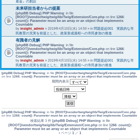
基金』の創設
未来研担当者からの提案
[phpBB Debug] PHP Warning
: in file
[ROOT]/vendor/twig/twig/lib/Twig/Extension/Core.php
on line
1266
:
count(): Parameter must be an array or an object that implements
Countable
by
insight_admin
» 2019年4月10日(水) 14:59 » in
問題提起001 実践的な市
民教育の充実を前提とした、政策形成過程への市民参加の推進
有識者の見解
[phpBB Debug] PHP Warning
: in file
[ROOT]/vendor/twig/twig/lib/Twig/Extension/Core.php
on line
1266
:
count(): Parameter must be an array or an object that implements
Countable
by
insight_admin
» 2019年4月10日(水) 14:55 » in
問題提起001 実践的な市
民教育の充実を前提とした、政策形成過程への市民参加の推進
[phpBB Debug] PHP Warning
: in file
[ROOT]/vendor/twig/twig/lib/Twig/Extension/Core.php
on line
1266
:
count(): Parameter must be an array or an object that implements Countable
期間内表示
[phpBB Debug] PHP Warning
: in file
[ROOT]/vendor/twig/twig/lib/Twig/Extension/Core.php
on line
1266
:
count(): Parameter must be an array or an object that implements Countable
検索結果 3 件
[phpBB Debug] PHP Warning
: in file
[ROOT]/vendor/twig/twig/lib/Twig/Extension/Core.php
on line
1266
:
count():
Parameter must be an array or an object that implements Countable
• ページ
1
／
1