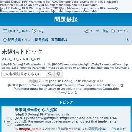
[phpBB Debug] PHP Warning
: in file
[ROOT]/phpbb/session.php
on line
571
:
sizeof():
Parameter must be an array or an object that implements Countable
[phpBB Debug] PHP Warning
: in file
[ROOT]/phpbb/session.php
on line
627
:
sizeof():
Parameter must be an array or an object that implements Countable
問題提起
QUICK_LINKS
FAQ
ユーザー登録
ログイン
問題提起トップ
問題提起 専用掲示板
索
未返信トピック
GO_TO_SEARCH_ADV
[phpBB Debug] PHP Warning
: in file
[ROOT]/vendor/twig/twig/lib/Twig/Extension/Core.php
on line
1266
:
count(): Parameter must be an array or an object that implements Countable
検索結果 3 件
[phpBB Debug] PHP Warning
: in file
[ROOT]/vendor/twig/twig/lib/Twig/Extension/Core.php
on line
1266
:
count():
Parameter must be an array or an object that implements Countable
• ページ
1
／
1
トピック
未来研担当者からの提案
[phpBB Debug] PHP Warning
: in file
[ROOT]/vendor/twig/twig/lib/Twig/Extension/Core.php
on line
1266
:
count(): Parameter must be an array or an object that implements
Countable
by
insight_admin
» 2019年4月10日(水) 15:02 » in
問題提起002 『未来世代