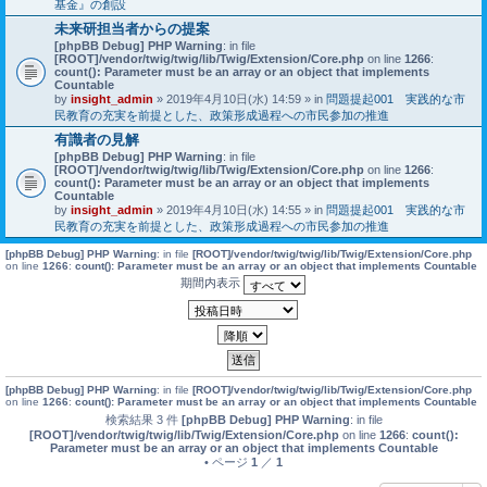
基金』の創設
未来研担当者からの提案
[phpBB Debug] PHP Warning
: in file
[ROOT]/vendor/twig/twig/lib/Twig/Extension/Core.php
on line
1266
:
count(): Parameter must be an array or an object that implements
Countable
by
insight_admin
» 2019年4月10日(水) 14:59 » in
問題提起001 実践的な市
民教育の充実を前提とした、政策形成過程への市民参加の推進
有識者の見解
[phpBB Debug] PHP Warning
: in file
[ROOT]/vendor/twig/twig/lib/Twig/Extension/Core.php
on line
1266
:
count(): Parameter must be an array or an object that implements
Countable
by
insight_admin
» 2019年4月10日(水) 14:55 » in
問題提起001 実践的な市
民教育の充実を前提とした、政策形成過程への市民参加の推進
[phpBB Debug] PHP Warning
: in file
[ROOT]/vendor/twig/twig/lib/Twig/Extension/Core.php
on line
1266
:
count(): Parameter must be an array or an object that implements Countable
期間内表示
[phpBB Debug] PHP Warning
: in file
[ROOT]/vendor/twig/twig/lib/Twig/Extension/Core.php
on line
1266
:
count(): Parameter must be an array or an object that implements Countable
検索結果 3 件
[phpBB Debug] PHP Warning
: in file
[ROOT]/vendor/twig/twig/lib/Twig/Extension/Core.php
on line
1266
:
count():
Parameter must be an array or an object that implements Countable
• ページ
1
／
1