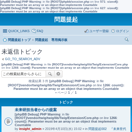
[phpBB Debug] PHP Warning
: in file
[ROOT]/phpbb/session.php
on line
571
:
sizeof():
Parameter must be an array or an object that implements Countable
[phpBB Debug] PHP Warning
: in file
[ROOT]/phpbb/session.php
on line
627
:
sizeof():
Parameter must be an array or an object that implements Countable
問題提起
QUICK_LINKS
FAQ
ユーザー登録
ログイン
問題提起トップ
問題提起 専用掲示板
索
未返信トピック
GO_TO_SEARCH_ADV
[phpBB Debug] PHP Warning
: in file
[ROOT]/vendor/twig/twig/lib/Twig/Extension/Core.php
on line
1266
:
count(): Parameter must be an array or an object that implements Countable
検索結果 3 件
[phpBB Debug] PHP Warning
: in file
[ROOT]/vendor/twig/twig/lib/Twig/Extension/Core.php
on line
1266
:
count():
Parameter must be an array or an object that implements Countable
• ページ
1
／
1
トピック
未来研担当者からの提案
[phpBB Debug] PHP Warning
: in file
[ROOT]/vendor/twig/twig/lib/Twig/Extension/Core.php
on line
1266
:
count(): Parameter must be an array or an object that implements
Countable
by
insight_admin
» 2019年4月10日(水) 15:02 » in
問題提起002 『未来世代