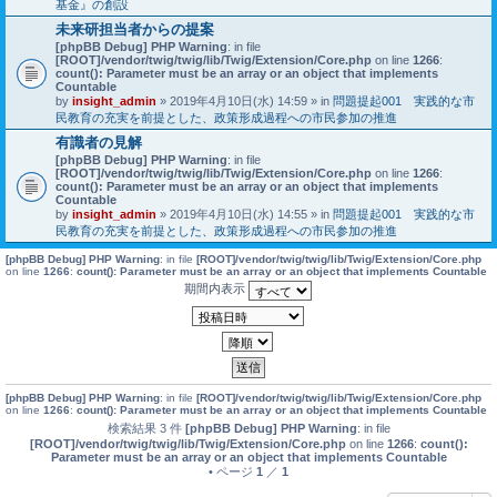
基金』の創設
未来研担当者からの提案
[phpBB Debug] PHP Warning
: in file
[ROOT]/vendor/twig/twig/lib/Twig/Extension/Core.php
on line
1266
:
count(): Parameter must be an array or an object that implements
Countable
by
insight_admin
» 2019年4月10日(水) 14:59 » in
問題提起001 実践的な市
民教育の充実を前提とした、政策形成過程への市民参加の推進
有識者の見解
[phpBB Debug] PHP Warning
: in file
[ROOT]/vendor/twig/twig/lib/Twig/Extension/Core.php
on line
1266
:
count(): Parameter must be an array or an object that implements
Countable
by
insight_admin
» 2019年4月10日(水) 14:55 » in
問題提起001 実践的な市
民教育の充実を前提とした、政策形成過程への市民参加の推進
[phpBB Debug] PHP Warning
: in file
[ROOT]/vendor/twig/twig/lib/Twig/Extension/Core.php
on line
1266
:
count(): Parameter must be an array or an object that implements Countable
期間内表示
[phpBB Debug] PHP Warning
: in file
[ROOT]/vendor/twig/twig/lib/Twig/Extension/Core.php
on line
1266
:
count(): Parameter must be an array or an object that implements Countable
検索結果 3 件
[phpBB Debug] PHP Warning
: in file
[ROOT]/vendor/twig/twig/lib/Twig/Extension/Core.php
on line
1266
:
count():
Parameter must be an array or an object that implements Countable
• ページ
1
／
1