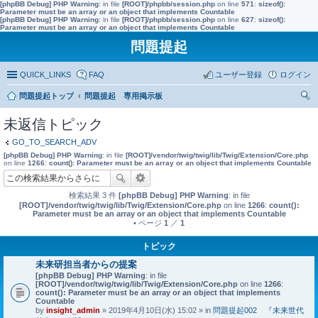
[phpBB Debug] PHP Warning
: in file
[ROOT]/phpbb/session.php
on line
571
:
sizeof():
Parameter must be an array or an object that implements Countable
[phpBB Debug] PHP Warning
: in file
[ROOT]/phpbb/session.php
on line
627
:
sizeof():
Parameter must be an array or an object that implements Countable
問題提起
QUICK_LINKS
FAQ
ユーザー登録
ログイン
問題提起トップ
問題提起 専用掲示板
索
未返信トピック
GO_TO_SEARCH_ADV
[phpBB Debug] PHP Warning
: in file
[ROOT]/vendor/twig/twig/lib/Twig/Extension/Core.php
on line
1266
:
count(): Parameter must be an array or an object that implements Countable
検索結果 3 件
[phpBB Debug] PHP Warning
: in file
[ROOT]/vendor/twig/twig/lib/Twig/Extension/Core.php
on line
1266
:
count():
Parameter must be an array or an object that implements Countable
• ページ
1
／
1
トピック
未来研担当者からの提案
[phpBB Debug] PHP Warning
: in file
[ROOT]/vendor/twig/twig/lib/Twig/Extension/Core.php
on line
1266
:
count(): Parameter must be an array or an object that implements
Countable
by
insight_admin
» 2019年4月10日(水) 15:02 » in
問題提起002 『未来世代