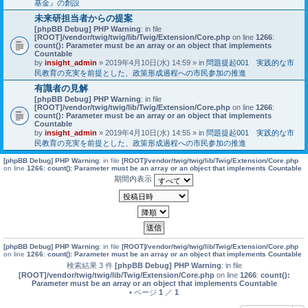
基金』の創設
未来研担当者からの提案
[phpBB Debug] PHP Warning
: in file
[ROOT]/vendor/twig/twig/lib/Twig/Extension/Core.php
on line
1266
:
count(): Parameter must be an array or an object that implements
Countable
by
insight_admin
» 2019年4月10日(水) 14:59 » in
問題提起001 実践的な市
民教育の充実を前提とした、政策形成過程への市民参加の推進
有識者の見解
[phpBB Debug] PHP Warning
: in file
[ROOT]/vendor/twig/twig/lib/Twig/Extension/Core.php
on line
1266
:
count(): Parameter must be an array or an object that implements
Countable
by
insight_admin
» 2019年4月10日(水) 14:55 » in
問題提起001 実践的な市
民教育の充実を前提とした、政策形成過程への市民参加の推進
[phpBB Debug] PHP Warning
: in file
[ROOT]/vendor/twig/twig/lib/Twig/Extension/Core.php
on line
1266
:
count(): Parameter must be an array or an object that implements Countable
期間内表示
[phpBB Debug] PHP Warning
: in file
[ROOT]/vendor/twig/twig/lib/Twig/Extension/Core.php
on line
1266
:
count(): Parameter must be an array or an object that implements Countable
検索結果 3 件
[phpBB Debug] PHP Warning
: in file
[ROOT]/vendor/twig/twig/lib/Twig/Extension/Core.php
on line
1266
:
count():
Parameter must be an array or an object that implements Countable
• ページ
1
／
1