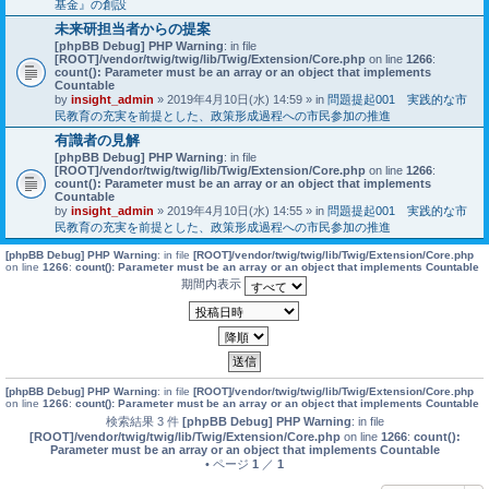
基金』の創設
未来研担当者からの提案
[phpBB Debug] PHP Warning
: in file
[ROOT]/vendor/twig/twig/lib/Twig/Extension/Core.php
on line
1266
:
count(): Parameter must be an array or an object that implements
Countable
by
insight_admin
» 2019年4月10日(水) 14:59 » in
問題提起001 実践的な市
民教育の充実を前提とした、政策形成過程への市民参加の推進
有識者の見解
[phpBB Debug] PHP Warning
: in file
[ROOT]/vendor/twig/twig/lib/Twig/Extension/Core.php
on line
1266
:
count(): Parameter must be an array or an object that implements
Countable
by
insight_admin
» 2019年4月10日(水) 14:55 » in
問題提起001 実践的な市
民教育の充実を前提とした、政策形成過程への市民参加の推進
[phpBB Debug] PHP Warning
: in file
[ROOT]/vendor/twig/twig/lib/Twig/Extension/Core.php
on line
1266
:
count(): Parameter must be an array or an object that implements Countable
期間内表示
[phpBB Debug] PHP Warning
: in file
[ROOT]/vendor/twig/twig/lib/Twig/Extension/Core.php
on line
1266
:
count(): Parameter must be an array or an object that implements Countable
検索結果 3 件
[phpBB Debug] PHP Warning
: in file
[ROOT]/vendor/twig/twig/lib/Twig/Extension/Core.php
on line
1266
:
count():
Parameter must be an array or an object that implements Countable
• ページ
1
／
1