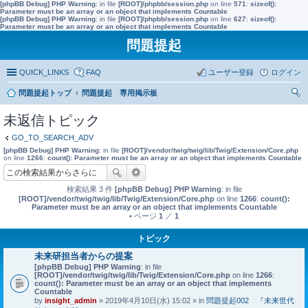
[phpBB Debug] PHP Warning
: in file
[ROOT]/phpbb/session.php
on line
571
:
sizeof():
Parameter must be an array or an object that implements Countable
[phpBB Debug] PHP Warning
: in file
[ROOT]/phpbb/session.php
on line
627
:
sizeof():
Parameter must be an array or an object that implements Countable
問題提起
QUICK_LINKS
FAQ
ユーザー登録
ログイン
問題提起トップ
問題提起 専用掲示板
索
未返信トピック
GO_TO_SEARCH_ADV
[phpBB Debug] PHP Warning
: in file
[ROOT]/vendor/twig/twig/lib/Twig/Extension/Core.php
on line
1266
:
count(): Parameter must be an array or an object that implements Countable
検索結果 3 件
[phpBB Debug] PHP Warning
: in file
[ROOT]/vendor/twig/twig/lib/Twig/Extension/Core.php
on line
1266
:
count():
Parameter must be an array or an object that implements Countable
• ページ
1
／
1
トピック
未来研担当者からの提案
[phpBB Debug] PHP Warning
: in file
[ROOT]/vendor/twig/twig/lib/Twig/Extension/Core.php
on line
1266
:
count(): Parameter must be an array or an object that implements
Countable
by
insight_admin
» 2019年4月10日(水) 15:02 » in
問題提起002 『未来世代