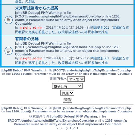
基金』の創設
未来研担当者からの提案
[phpBB Debug] PHP Warning
: in file
[ROOT]/vendor/twig/twig/lib/Twig/Extension/Core.php
on line
1266
:
count(): Parameter must be an array or an object that implements
Countable
by
insight_admin
» 2019年4月10日(水) 14:59 » in
問題提起001 実践的な市
民教育の充実を前提とした、政策形成過程への市民参加の推進
有識者の見解
[phpBB Debug] PHP Warning
: in file
[ROOT]/vendor/twig/twig/lib/Twig/Extension/Core.php
on line
1266
:
count(): Parameter must be an array or an object that implements
Countable
by
insight_admin
» 2019年4月10日(水) 14:55 » in
問題提起001 実践的な市
民教育の充実を前提とした、政策形成過程への市民参加の推進
[phpBB Debug] PHP Warning
: in file
[ROOT]/vendor/twig/twig/lib/Twig/Extension/Core.php
on line
1266
:
count(): Parameter must be an array or an object that implements Countable
期間内表示
[phpBB Debug] PHP Warning
: in file
[ROOT]/vendor/twig/twig/lib/Twig/Extension/Core.php
on line
1266
:
count(): Parameter must be an array or an object that implements Countable
検索結果 3 件
[phpBB Debug] PHP Warning
: in file
[ROOT]/vendor/twig/twig/lib/Twig/Extension/Core.php
on line
1266
:
count():
Parameter must be an array or an object that implements Countable
• ページ
1
／
1