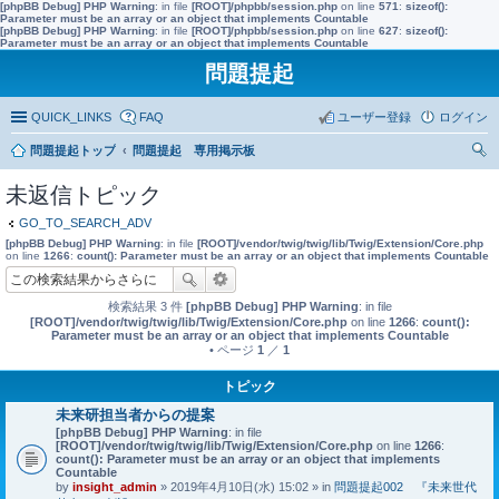
[phpBB Debug] PHP Warning
: in file
[ROOT]/phpbb/session.php
on line
571
:
sizeof():
Parameter must be an array or an object that implements Countable
[phpBB Debug] PHP Warning
: in file
[ROOT]/phpbb/session.php
on line
627
:
sizeof():
Parameter must be an array or an object that implements Countable
問題提起
QUICK_LINKS
FAQ
ユーザー登録
ログイン
問題提起トップ
問題提起 専用掲示板
索
未返信トピック
GO_TO_SEARCH_ADV
[phpBB Debug] PHP Warning
: in file
[ROOT]/vendor/twig/twig/lib/Twig/Extension/Core.php
on line
1266
:
count(): Parameter must be an array or an object that implements Countable
検索結果 3 件
[phpBB Debug] PHP Warning
: in file
[ROOT]/vendor/twig/twig/lib/Twig/Extension/Core.php
on line
1266
:
count():
Parameter must be an array or an object that implements Countable
• ページ
1
／
1
トピック
未来研担当者からの提案
[phpBB Debug] PHP Warning
: in file
[ROOT]/vendor/twig/twig/lib/Twig/Extension/Core.php
on line
1266
:
count(): Parameter must be an array or an object that implements
Countable
by
insight_admin
» 2019年4月10日(水) 15:02 » in
問題提起002 『未来世代