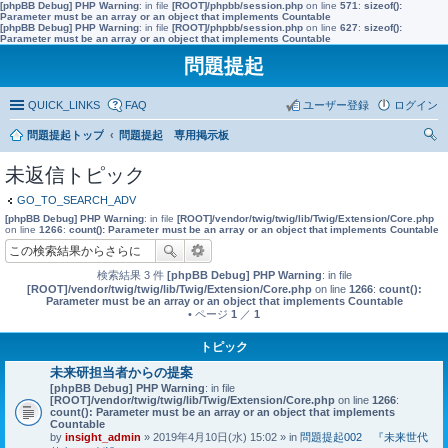
[phpBB Debug] PHP Warning
: in file
[ROOT]/phpbb/session.php
on line
571
:
sizeof():
Parameter must be an array or an object that implements Countable
[phpBB Debug] PHP Warning
: in file
[ROOT]/phpbb/session.php
on line
627
:
sizeof():
Parameter must be an array or an object that implements Countable
問題提起
QUICK_LINKS
FAQ
ユーザー登録
ログイン
問題提起トップ
問題提起 専用掲示板
索
未返信トピック
GO_TO_SEARCH_ADV
[phpBB Debug] PHP Warning
: in file
[ROOT]/vendor/twig/twig/lib/Twig/Extension/Core.php
on line
1266
:
count(): Parameter must be an array or an object that implements Countable
検索結果 3 件
[phpBB Debug] PHP Warning
: in file
[ROOT]/vendor/twig/twig/lib/Twig/Extension/Core.php
on line
1266
:
count():
Parameter must be an array or an object that implements Countable
• ページ
1
／
1
トピック
未来研担当者からの提案
[phpBB Debug] PHP Warning
: in file
[ROOT]/vendor/twig/twig/lib/Twig/Extension/Core.php
on line
1266
:
count(): Parameter must be an array or an object that implements
Countable
by
insight_admin
» 2019年4月10日(水) 15:02 » in
問題提起002 『未来世代