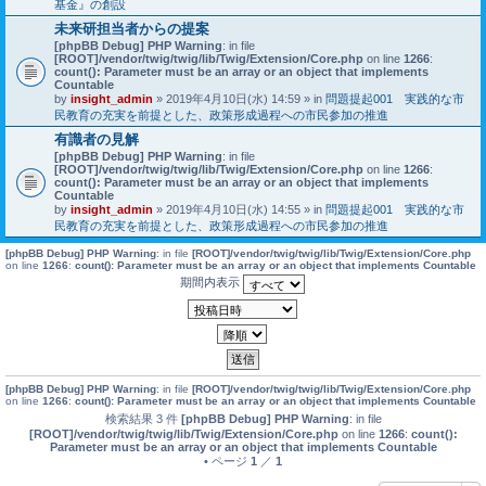
基金』の創設
未来研担当者からの提案
[phpBB Debug] PHP Warning
: in file
[ROOT]/vendor/twig/twig/lib/Twig/Extension/Core.php
on line
1266
:
count(): Parameter must be an array or an object that implements
Countable
by
insight_admin
» 2019年4月10日(水) 14:59 » in
問題提起001 実践的な市
民教育の充実を前提とした、政策形成過程への市民参加の推進
有識者の見解
[phpBB Debug] PHP Warning
: in file
[ROOT]/vendor/twig/twig/lib/Twig/Extension/Core.php
on line
1266
:
count(): Parameter must be an array or an object that implements
Countable
by
insight_admin
» 2019年4月10日(水) 14:55 » in
問題提起001 実践的な市
民教育の充実を前提とした、政策形成過程への市民参加の推進
[phpBB Debug] PHP Warning
: in file
[ROOT]/vendor/twig/twig/lib/Twig/Extension/Core.php
on line
1266
:
count(): Parameter must be an array or an object that implements Countable
期間内表示
[phpBB Debug] PHP Warning
: in file
[ROOT]/vendor/twig/twig/lib/Twig/Extension/Core.php
on line
1266
:
count(): Parameter must be an array or an object that implements Countable
検索結果 3 件
[phpBB Debug] PHP Warning
: in file
[ROOT]/vendor/twig/twig/lib/Twig/Extension/Core.php
on line
1266
:
count():
Parameter must be an array or an object that implements Countable
• ページ
1
／
1