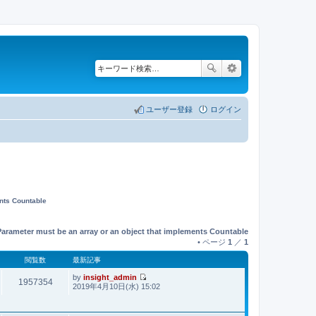
ユーザー登録
ログイン
ents Countable
Parameter must be an array or an object that implements Countable
• ページ
1
／
1
閲覧数
最新記事
by
insight_admin
1957354
最
2019年4月10日(水) 15:02
新
記