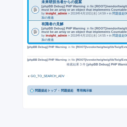
未来研担当者からの提案
[phpBB Debug] PHP Warning
: in file
[ROOT]/vendor/twig/t
must be an array or an object that implements Countable
by
insight_admin
» 2019年4月10日(水) 14:59 » in
問題提起
加の推進
有識者の見解
[phpBB Debug] PHP Warning
: in file
[ROOT]/vendor/twig/t
must be an array or an object that implements Countable
by
insight_admin
» 2019年4月10日(水) 14:55 » in
問題提起
加の推進
[phpBB Debug] PHP Warning
: in file
[ROOT]/vendor/twig/twig/lib/Twig/Ex
[phpBB Debug] PHP Warning
: in file
[ROOT]/vendor/twig/twig/lib/Twig/Ex
検索結果 3 件
[phpBB Debug] PHP Warni
GO_TO_SEARCH_ADV
問題提起トップ
問題提起 専用掲示板