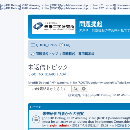
[phpBB Debug] PHP Warning
: in file
[ROOT]/phpbb/session.php
on line
571
:
sizeof(): Parame
[phpBB Debug] PHP Warning
: in file
[ROOT]/phpbb/session.php
on line
627
:
sizeof(): Parame
問題提起
未来研 問題提起の専用掲示板で
QUICK_LINKS
FAQ
問題提起トップ
問題提起 専用掲示板
未返信トピック
GO_TO_SEARCH_ADV
[phpBB Debug] PHP Warning
: in file
[ROOT]/vendor/twig/twig/lib/Twig/Ex
検索結果 3 件
[phpBB Debug] PHP Warni
トピック
未来研担当者からの提案
[phpBB Debug] PHP Warning
: in file
[ROOT]/vendor/twig/t
must be an array or an object that implements Countable
by
insight_admin
» 2019年4月10日(水) 15:02 » in
問題提起0