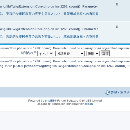
0
wig/lib/Twig/Extension/Core.php
on line
1266
:
count(): Parameter
001 実践的な市民教育の充実を前提とした、政策形成過程への市民参
0
wig/lib/Twig/Extension/Core.php
on line
1266
:
count(): Parameter
001 実践的な市民教育の充実を前提とした、政策形成過程への市民参
tension/Core.php
on line
1266
:
count(): Parameter must be an array or an object that implem
期間内表示
tension/Core.php
on line
1266
:
count(): Parameter must be an array or an object that implem
ng
: in file
[ROOT]/vendor/twig/twig/lib/Twig/Extension/Core.php
on line
1266
:
count(): 
管理・運営チ
Powered by
phpBB
® Forum Software © phpBB Limited
Japanese translation principally by
ocean