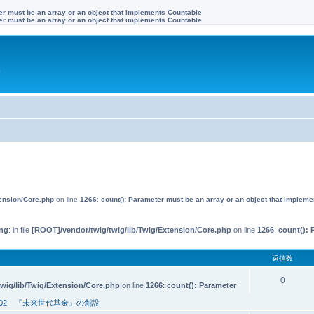
ter must be an array or an object that implements Countable
ter must be an array or an object that implements Countable
す
tension/Core.php
on line
1266
:
count(): Parameter must be an array or an object that implem
ng
: in file
[ROOT]/vendor/twig/twig/lib/Twig/Extension/Core.php
on line
1266
:
count(): 
返信数
0
wig/lib/Twig/Extension/Core.php
on line
1266
:
count(): Parameter
02 『未来世代基金』の創設