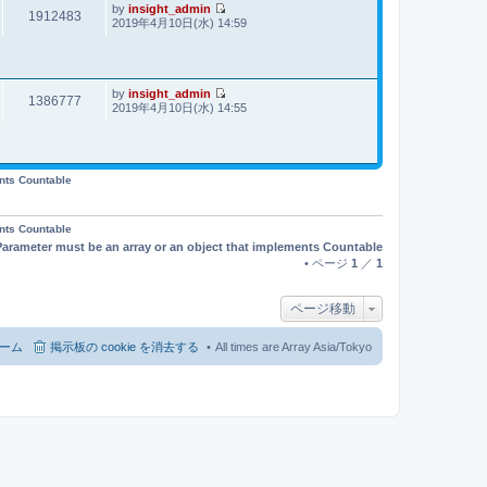
事
by
insight_admin
1912483
最
2019年4月10日(水) 14:59
新
記
事
by
insight_admin
1386777
最
2019年4月10日(水) 14:55
新
記
事
ents Countable
ents Countable
Parameter must be an array or an object that implements Countable
• ページ
1
／
1
ページ移動
ーム
掲示板の cookie を消去する
All times are Array Asia/Tokyo